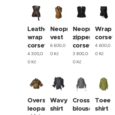
Leather
Neopren
Neopren
Wrap
wrap
vest
zipper
corset
corset
corset
6 600,0
4 600,0
4 300,0
0
Kč
3 800,0
0
Kč
0
Kč
0
Kč
Oversize
Wavy
Cross
Toee
leopard
shirt
blouse
shirt