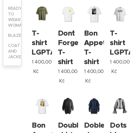
READY
TO
WEAR
WOMAN
T-
Don`t
Bon
T-
BLAZER
shirt
Forget
Appetit
shirt
COAT
LGPTAY
T-
T-
LGPT
AND
JACKET
shirt
shirt
1 400,00
1 400,00
Kč
1 400,00
1 400,00
Kč
Kč
Kč
Bon
Double
Doble
Dots