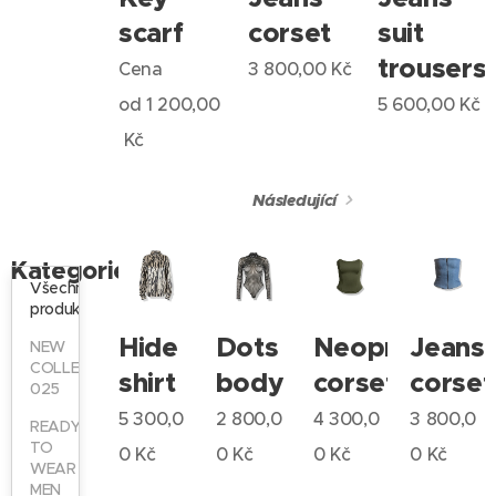
scarf
corset
suit
trousers
Cena
3 800,00
Kč
od
1 200,00
5 600,00
Kč
Kč
Následující
Kategorie
Všechny
produkty
Hide
Dots
Neopren
Jeans
NEW
COLLECTION
shirt
body
corset
corset
025
5 300,0
2 800,0
4 300,0
3 800,0
READY
TO
0
Kč
0
Kč
0
Kč
0
Kč
WEAR
MEN