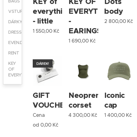
KEY of
KEY OF
Dots
BAGS
everything
EVERYTHING
body
VSTUPENKA
- little
-
2 800,00
Kč
DÁRKY
EARINGS
1 550,00
Kč
DRESS
1 690,00
Kč
EVEN.DRESS
RENT
KEY
DÁREK!
OF
EVERYTHING
GIFT
Neopren
Iconic
VOUCHER
corset
cap
Cena
4 300,00
Kč
1 400,00
Kč
od
0,00
Kč