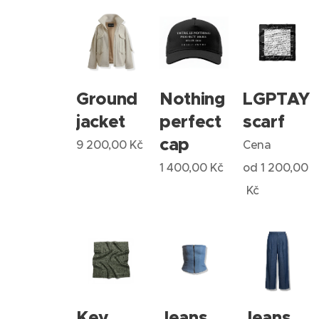
Ground
Nothing
LGPTAY
jacket
perfect
scarf
cap
9 200,00
Kč
Cena
1 400,00
Kč
od
1 200,00
Kč
Key
Jeans
Jeans