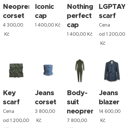
Neopren
Iconic
Nothing
LGPTAY
corset
cap
perfect
scarf
cap
4 300,00
1 400,00
Kč
Cena
Kč
1 400,00
Kč
od
1 200,00
Kč
Key
Jeans
Body-
Jeans
scarf
corset
suit
blazer
neopren
Cena
3 800,00
14 600,00
od
1 200,00
Kč
7 800,00
Kč