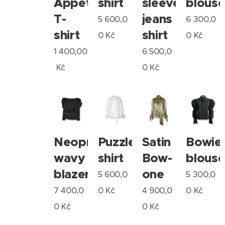
Appetit
shirt
sleeve
blous
T-
jeans
5 600,0
6 300,0
shirt
shirt
0
Kč
0
Kč
1 400,00
6 500,0
Kč
0
Kč
Neopren
Puzzle
Satin
Bowie
wavy
shirt
Bow-
blous
blazer
one
5 600,0
5 300,0
7 400,0
0
Kč
4 900,0
0
Kč
0
Kč
0
Kč