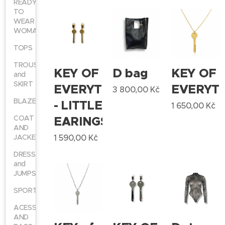
READY
TO
WEAR
WOMAN
TOPS
TROUSER
KEY OF
D bag
KEY OF
and
SKIRT
EVERYTHING
EVERYT
3 800,00
Kč
BLAZER
- LITTLE
1 650,00
Kč
COAT
EARINGS
AND
JACKET
1 590,00
Kč
DRESS
and
JUMPSUIT
SPORTY
ACESSSORIES
AND