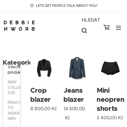
LETS GET PEOPLE TALK ABOUT YOU!
HLEDAT
Kategorie
Všechny
produkty
NEW
COLLECTION
Crop
Jeans
Mini
025
blazer
blazer
neopren
READY
shorts
TO
8 800,00
Kč
14 600,00
WEAR
Kč
3 400,00
Kč
MEN