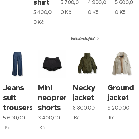
shirt
5 700,0
4 900,0
5 600,0
5 400,0
0
Kč
0
Kč
0
Kč
0
Kč
Následující
Jeans
Mini
Necky
Ground
suit
neoprene
jacket
jacket
trousers
shorts
8 800,00
9 200,00
5 600,00
3 400,00
Kč
Kč
Kč
Kč