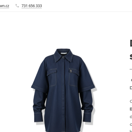
wn.cz
731 656 333
d
o
k