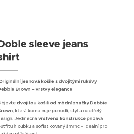
Doble sleeve jeans
shirt
Originální jeanová košile s dvojitými rukávy
Debbie Brown – vrstvy elegance
Objevte
dvojitou košili od módní značky Debbie
Brown
, která kombinuje pohodlí, styl a neotřelý
esign. Jedinečná
vrstvená konstrukce
přidává
utfitu hloubku a sofistikovaný šmrnc – ideální pro
aždou příležitost.