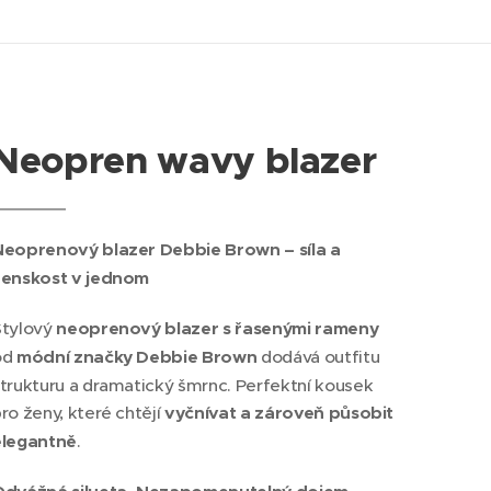
Neopren wavy blazer
Neoprenový blazer Debbie Brown – síla a
ženskost v jednom
Stylový
neoprenový blazer s řasenými rameny
od
módní značky Debbie Brown
dodává outfitu
trukturu a dramatický šmrnc. Perfektní kousek
ro ženy, které chtějí
vyčnívat a zároveň působit
elegantně
.