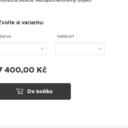
Odvážná silueta. Nezapomenutelný dojem.
Zvolte si variantu:
Barva
Velikost
7 400,00
Kč
Do košíku