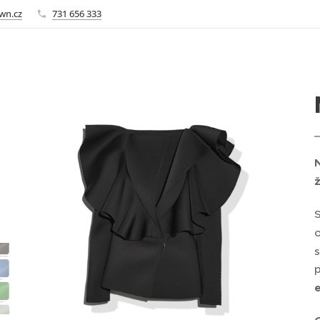
wn.cz
731 656 333
s
p