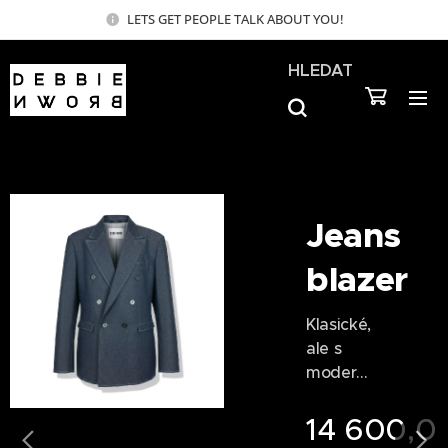
LETS GET PEOPLE TALK ABOUT YOU!
HLEDAT
Jeans
blazer
Klasické,
ale s
moderní
m
nádech
0
Kč
14 600,0
em —