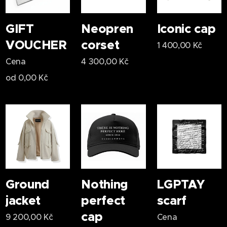
GIFT
Neopren
Iconic cap
VOUCHER
corset
1 400,00
Kč
Cena
4 300,00
Kč
od
0,00
Kč
Ground
Nothing
LGPTAY
jacket
perfect
scarf
cap
9 200,00
Kč
Cena