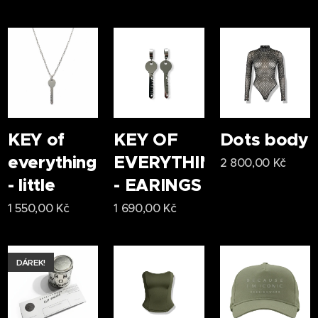
náš
jeans
blazer s
jeans
kalhota
mi ve
stejném
designu.
KEY of
KEY OF
Dots body
everything
EVERYTHING
2 800,00
Kč
- little
- EARINGS
1 550,00
Kč
1 690,00
Kč
DÁREK!