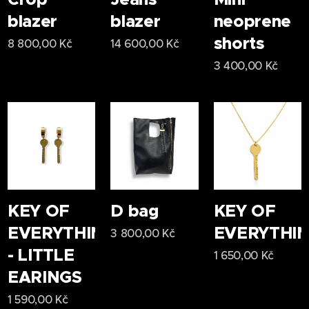
něj
blazer
blazer
neoprene
dělají
ideální
shorts
8 800,00
Kč
14 600,00
Kč
volbu
3 400,00
Kč
pro
každod
enní
nošení i
neformá
lní
večery.
Styl,
komfort
KEY OF
D bag
KEY OF
a
EVERYTHING
EVERYTHI
3 800,00
Kč
charakt
er v
- LITTLE
1 650,00
Kč
jednom.
EARINGS
Ideální
1 590,00
Kč
spojit