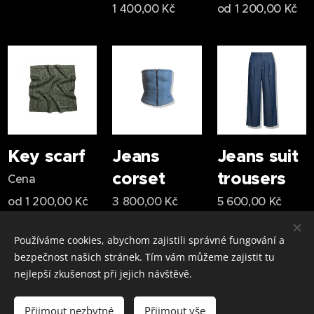
1 400,00
Kč
od
1 200,00
Kč
Key scarf
Jeans
Jeans suit
corset
trousers
Cena
od
1 200,00
Kč
3 800,00
Kč
5 600,00
Kč
Používáme cookies, abychom zajistili správné fungování a
Následující
bezpečnost našich stránek. Tím vám můžeme zajistit tu
nejlepší zkušenost při jejich návštěvě.
Tel.: +420 731 656 333
Přijmout nezbytné
Přijmout vše