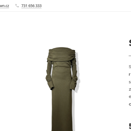
wn.cz
731 656 333
s
z
e
c