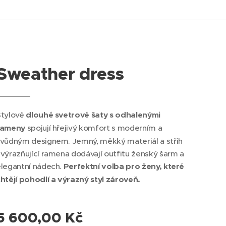
Sweather dress
Stylové
dlouhé svetrové šaty s odhalenými
rameny
spojují hřejivý komfort s moderním a
vůdným designem. Jemný, měkký materiál a střih
výrazňující ramena dodávají outfitu ženský šarm a
legantní nádech.
Perfektní volba pro ženy, které
htějí pohodlí a výrazný styl zároveň.
5 600,00
Kč