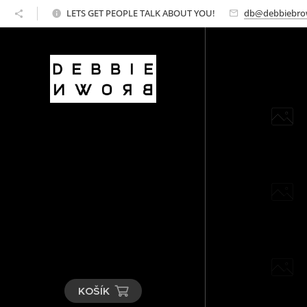
LETS GET PEOPLE TALK ABOUT YOU!
db@debbiebro
KOŠÍK