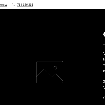
wn.cz
731 656 333
V
k
z
n
Z
V
Š