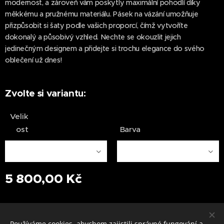
modernost, a zároveň vám poskytly maximální pohodlí díky
měkkému a pružnému materiálu. Pásek na vázání umožňuje
přizpůsobit si šaty podle vašich proporcí, čímž vytvoříte
dokonalý a působivý vzhled. Nechte se okouzlit jejich
jedinečným designem a přidejte si trochu elegance do svého
oblečení už dnes!
Zvolte si variantu:
Velik
ost
Barva
5 800,00
Kč
Tel.: +420 731 656 333
Používáme cookies, abychom zajistili správné fungování a